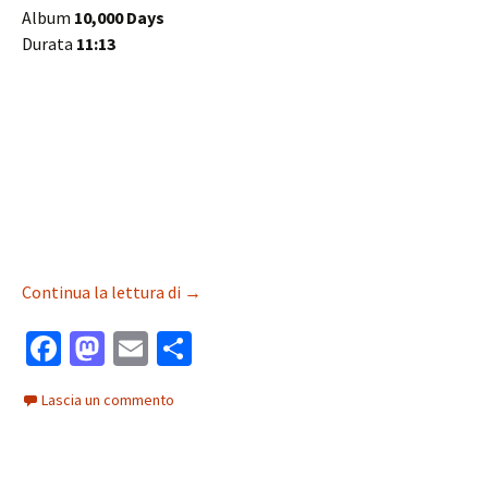
Album
10,000 Days
Durata
11:13
4. 10,000 Days (Wings pt. 2) + Traduzione
Continua la lettura di
→
Fa
M
E
C
ce
as
m
o
Lascia un commento
b
to
ai
n
o
d
l
di