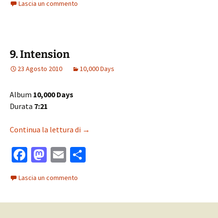
Lascia un commento
b
to
ai
n
o
d
l
di
o
o
vi
9. Intension
k
n
di
23 Agosto 2010
10,000 Days
Album
10,000 Days
Durata
7:21
9. Intension
Continua la lettura di
→
Fa
M
E
C
ce
as
m
o
Lascia un commento
b
to
ai
n
o
d
l
di
o
o
vi