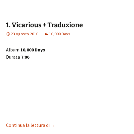
o
d
l
di
o
o
vi
1. Vicarious + Traduzione
k
n
di
23 Agosto 2010
10,000 Days
Album
10,000 Days
Durata
7:06
1. Vicarious + Traduzione
Continua la lettura di
→