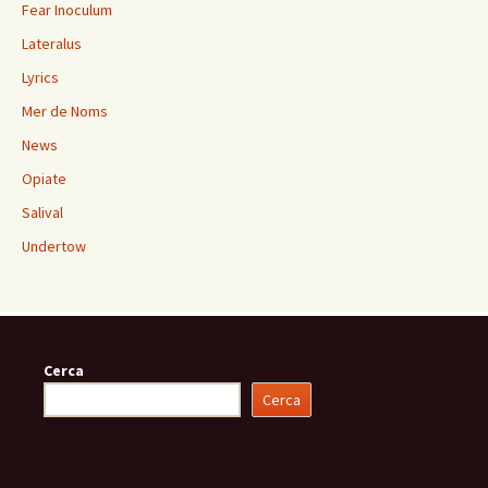
Fear Inoculum
Lateralus
Lyrics
Mer de Noms
News
Opiate
Salival
Undertow
Cerca
Cerca