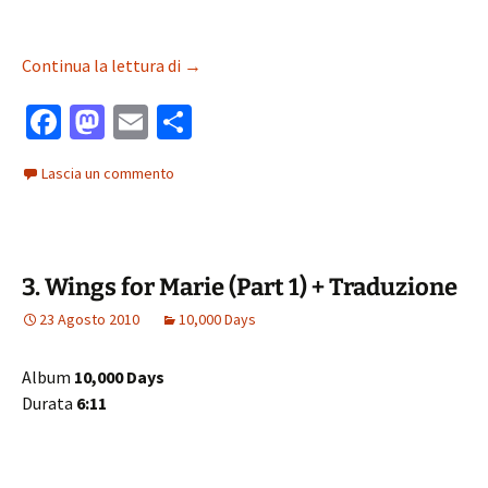
2. Jambi + Traduzione
Continua la lettura di
→
Fa
M
E
C
ce
as
m
o
Lascia un commento
b
to
ai
n
o
d
l
di
o
o
vi
3. Wings for Marie (Part 1) + Traduzione
k
n
di
23 Agosto 2010
10,000 Days
Album
10,000 Days
Durata
6:11