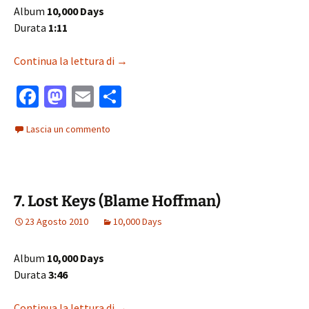
Album
10,000 Days
Durata
1:11
6. Lipan Conjuring
Continua la lettura di
→
Fa
M
E
C
ce
as
m
o
Lascia un commento
b
to
ai
n
o
d
l
di
o
o
vi
7. Lost Keys (Blame Hoffman)
k
n
di
23 Agosto 2010
10,000 Days
Album
10,000 Days
Durata
3:46
7. Lost Keys (Blame Hoffman)
Continua la lettura di
→