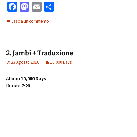
Fa
M
E
C
ce
as
m
o
Lascia un commento
b
to
ai
n
o
d
l
di
o
o
vi
2. Jambi + Traduzione
k
n
di
23 Agosto 2010
10,000 Days
Album
10,000 Days
Durata
7:28