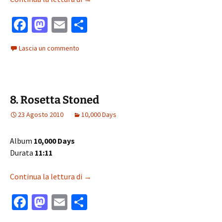
Fa
M
E
C
ce
as
m
o
Lascia un commento
b
to
ai
n
o
d
l
di
o
o
vi
8. Rosetta Stoned
k
n
di
23 Agosto 2010
10,000 Days
Album
10,000 Days
Durata
11:11
8. Rosetta Stoned
Continua la lettura di
→
Fa
M
E
C
ce
as
m
o