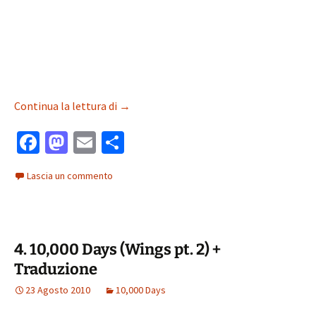
3. Wings for Marie (Part 1) + Traduzione
Continua la lettura di
→
Fa
M
E
C
ce
as
m
o
Lascia un commento
b
to
ai
n
o
d
l
di
o
o
vi
4. 10,000 Days (Wings pt. 2) +
k
n
di
Traduzione
23 Agosto 2010
10,000 Days