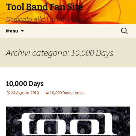
Vai
Tool Band Fan Site
al
Dedicato alla Lacrimologia
contenuto
Ricerca
Menu
per:
Archivi categoria: 10,000 Days
10,000 Days
24 Agosto 2010
10,000 Days
,
Lyrics