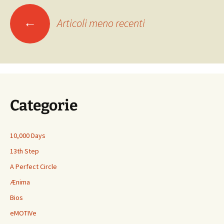
Navigazione
k
n
di
←
Articoli meno recenti
articoli
Categorie
10,000 Days
13th Step
A Perfect Circle
Ænima
Bios
eMOTIVe