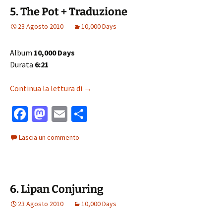
o
o
vi
5. The Pot + Traduzione
k
n
di
23 Agosto 2010
10,000 Days
Album
10,000 Days
Durata
6:21
5. The Pot + Traduzione
Continua la lettura di
→
Fa
M
E
C
ce
as
m
o
Lascia un commento
b
to
ai
n
o
d
l
di
o
o
vi
6. Lipan Conjuring
k
n
di
23 Agosto 2010
10,000 Days