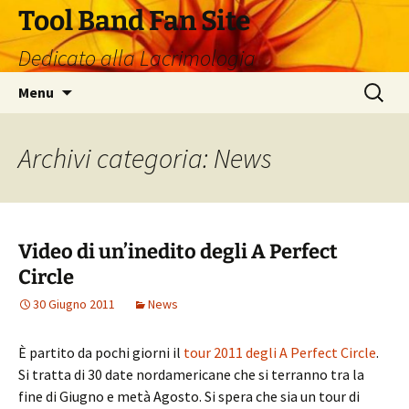
Vai
Tool Band Fan Site
al
Dedicato alla Lacrimologia
contenuto
Ricerca
Menu
per:
Archivi categoria: News
Video di un’inedito degli A Perfect
Circle
30 Giugno 2011
News
È partito da pochi giorni il
tour 2011 degli A Perfect Circle
.
Si tratta di 30 date nordamericane che si terranno tra la
fine di Giugno e metà Agosto. Si spera che sia un tour di