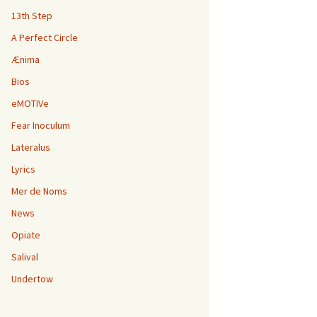
13th Step
A Perfect Circle
Ænima
Bios
eMOTIVe
Fear Inoculum
Lateralus
Lyrics
Mer de Noms
News
Opiate
Salival
Undertow