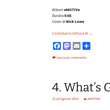
Album
eMOTIVe
Durata
5:03
Cover di
Nick Lowe
3. (What’s S
Continua la lettura di
→
Fa
M
E
C
ce
as
m
o
Lascia un commento
b
to
ai
n
o
d
l
di
o
o
vi
4. What’s 
k
n
di
24 Agosto 2010
eMOTIVe