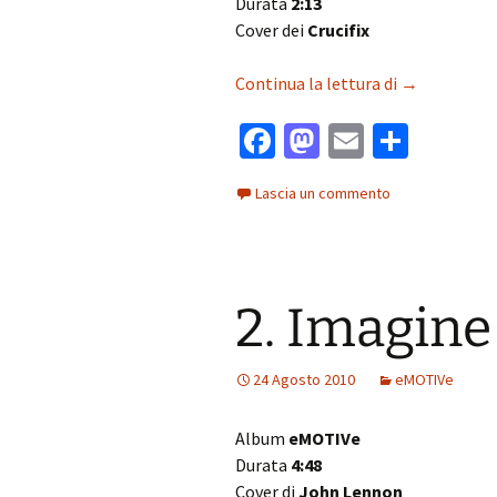
Durata
2:13
Cover dei
Crucifix
1. Annihilati
Continua la lettura di
→
Fa
M
E
C
ce
as
m
o
Lascia un commento
b
to
ai
n
o
d
l
di
o
o
vi
2. Imagine
k
n
di
24 Agosto 2010
eMOTIVe
Album
eMOTIVe
Durata
4:48
Cover di
John Lennon