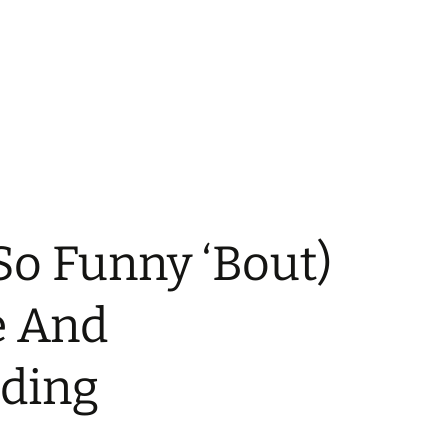
 So Funny ‘Bout)
e And
ding