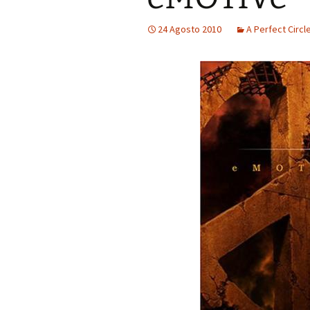
Ænima
24 Agosto 2010
A Perfect Circl
Undertow
Opiate