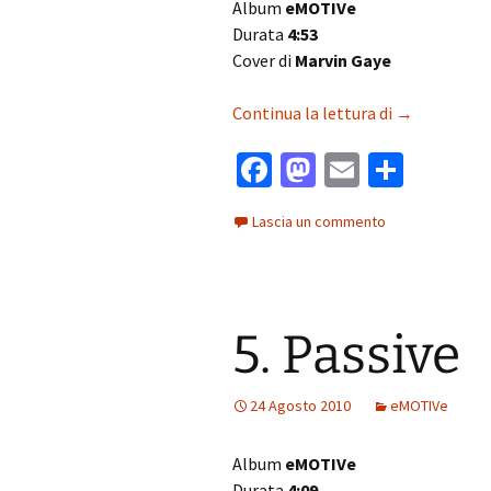
Album
eMOTIVe
Durata
4:53
Cover di
Marvin Gaye
4. What’s Go
Continua la lettura di
→
Fa
M
E
C
ce
as
m
o
Lascia un commento
b
to
ai
n
o
d
l
di
o
o
vi
5. Passive
k
n
di
24 Agosto 2010
eMOTIVe
Album
eMOTIVe
Durata
4:09