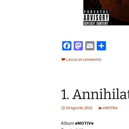
Fa
M
E
C
ce
as
m
o
Lascia un commento
b
to
ai
n
o
d
l
di
o
o
vi
1. Annihila
k
n
di
24 Agosto 2010
eMOTIVe
Album
eMOTIVe