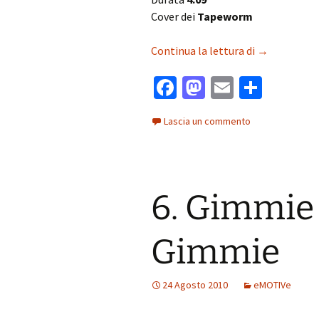
Cover dei
Tapeworm
5. Passive
Continua la lettura di
→
Fa
M
E
C
ce
as
m
o
Lascia un commento
b
to
ai
n
o
d
l
di
o
o
vi
6. Gimmi
k
n
di
Gimmie
24 Agosto 2010
eMOTIVe