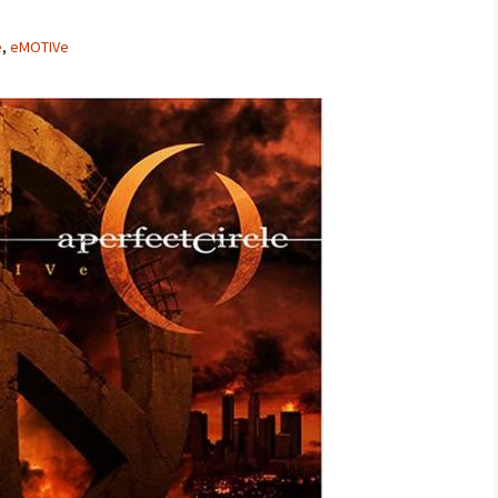
e
,
eMOTIVe