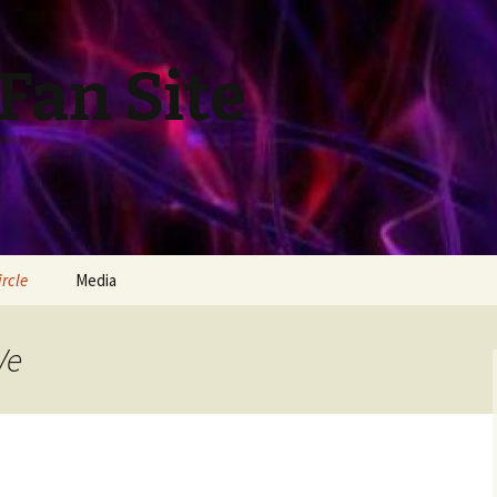
Fan Site
ircle
Media
Ve
oms